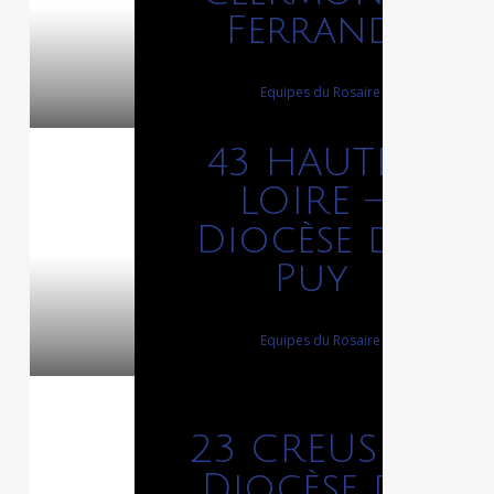
Ferrand
12 décembre 2023
By
Equipes du Rosaire
43 HAUTE-
LOIRE –
Diocèse du
Puy
12 décembre 2023
By
Equipes du Rosaire
23 CREUSE –
Diocèse de