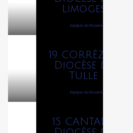
Limoges
12 décembre 2023
By
Equipes du Rosaire
19 CORRÈZE –
Diocèse de
Tulle
12 décembre 2023
By
Equipes du Rosaire
15 CANTAL –
Diocèse de