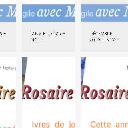
6 –
Janvier 2026 –
Décembre
n°515
2025 – n°514
Octobre
Septembre
2025
2025
–
–
n°512
n°511