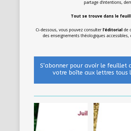
partage d’intentions, de
Tout se trouve dans le feuil
Ci-dessous, vous pouvez consulter
l’éditorial
de c
des enseignements théologiques accessibles, c
S’abonner pour avoir le feuillet 
votre boîte aux lettres tous 
Eté
Juin
2026
2026
–
–
n°521
n°520