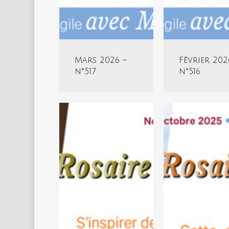
Mars 2026 –
Février 202
n°517
n°516
Novembre
Pèlerinage
2025
du
–
Rosaire
n°513
2025
–
Hors-
série