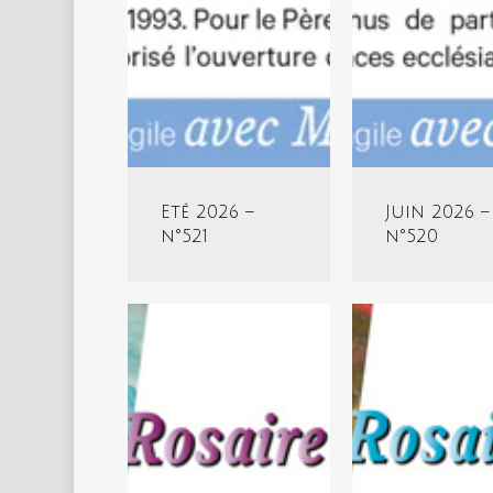
Eté 2026 –
Juin 2026 –
n°521
n°520
Mars
Février
2026
2026
–
–
n°517
n°516