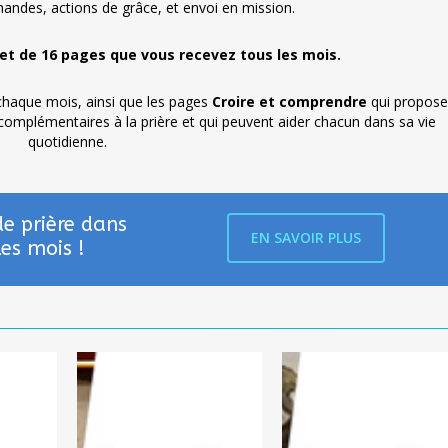
mandes, actions de grâce, et envoi en mission.
let de 16 pages que vous recevez tous les mois.
haque mois, ainsi que les pages
Croire et comprendre
qui propose
omplémentaires à la prière et qui peuvent aider chacun dans sa vie
quotidienne.
de prière dans
EN SAVOIR PLUS
les mois !
Mai
Avril
2026
2026
–
–
n°519
n°518