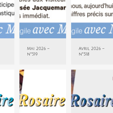
Mai 2026 –
Avril 2026 –
n°519
n°518
Janvier
Décembre
2026
2025
–
–
n°515
n°514