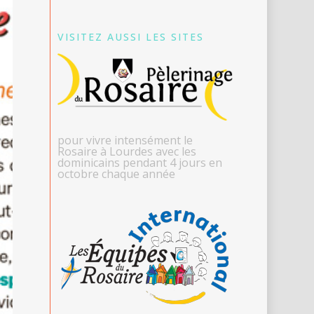
VISITEZ AUSSI LES SITES
pour vivre intensément le
Rosaire à Lourdes avec les
dominicains pendant 4 jours en
octobre chaque année