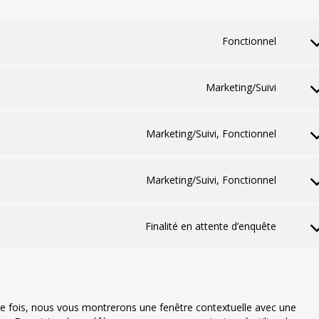
Fonctionnel
Consen
to
service
Marketing/Suivi
wordpr
Consen
to
service
Marketing/Suivi, Fonctionnel
google
Consen
recapt
to
service
Marketing/Suivi, Fonctionnel
youtub
Consen
to
service
Finalité en attente d’enquête
facebo
Consen
to
service
divers
re fois, nous vous montrerons une fenêtre contextuelle avec une