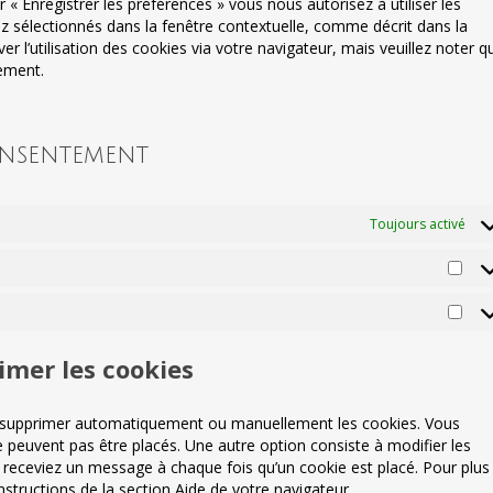
 « Enregistrer les préférences » vous nous autorisez à utiliser les
z sélectionnés dans la fenêtre contextuelle, comme décrit dans la
r l’utilisation des cookies via votre navigateur, mais veuillez noter q
tement.
onsentement
Toujours activé
Stat
Mar
imer les cookies
ur supprimer automatiquement ou manuellement les cookies. Vous
 peuvent pas être placés. Une autre option consiste à modifier les
s receviez un message à chaque fois qu’un cookie est placé. Pour plus
structions de la section Aide de votre navigateur.