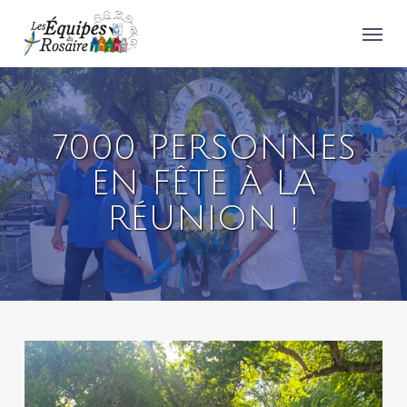
Skip
Menu
to
main
content
7000 PERSONNES
EN FÊTE À LA
RÉUNION !