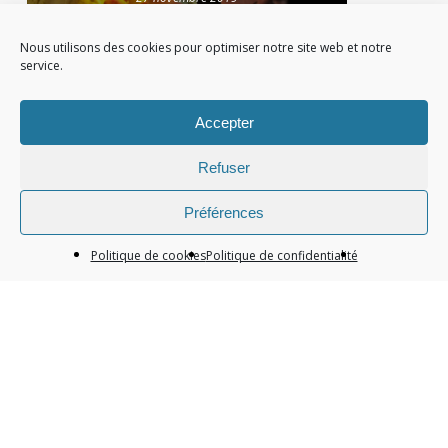
By
Victor Delay
Nous utilisons des cookies pour optimiser notre site web et notre
service.
Accepter
Refuser
Préférences
LE MOUVEMENT BOUGE, LE
Politique de cookies
Politique de confidentialité
FEUILLET AUSSI !
27 novembre 2019
By
Victor Delay