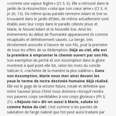
« comme une vapeur légère » (Ct 3, 6). Elle a retrouvé dans le
jardin de la résurrection « celui que son cœur aime » (Ct 3, 4 ;
Jn 20, 13). De même qu’au paradis terrestre Adam et Eve se
trouvaient dans le jardin d’Eden, de même actuellement sont
établis avec leur corps dans le paradis céleste Jésus et
Marie, le Nouvel Adam et la Nouvelle Eve. Ainsi les
événements du début de l’humanité apparaissent-ils comme
récapitulés et définitivement sauvés. La Vierge, très
étroitement associée à l’œuvre de son Fils, jouit la première
de tous les effets de sa Rédemption.
Déjà au ciel, elle est
la première à emprunter le chemin ouvert par son Fils.
Son exemption du péché et son Assomption dans la gloire
montrent à quel point elle fut, selon les mots du concile
Vatican II, « rachetée de la manière la plus sublime ».
Dans
son Assomption, Marie nous met ainsi devant les
yeux le terme de notre destinée humaine déjà réalisé.
Elle est le gage de la victoire future, totale et définitive que
notre Sauveur Jésus-Christ nous donnera « lorsqu’il rendra
nos pauvres corps semblables à son corps glorieux » (Ph 3,
21).
« Réjouis-toi » dit-on aussi à Marie, saluée ici
comme Reine du ciel :
c’est comme si les paroles de
salutation de l’ange Gabriel que l’on peut aussi traduire par