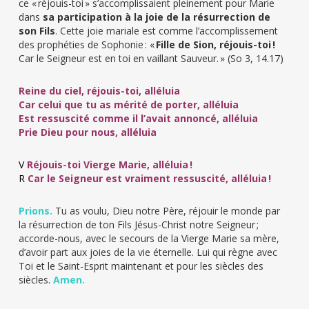
ce « réjouis-toi » s’accomplissaient pleinement pour Marie
dans
sa participation à la joie de la résurrection de
son Fils
. Cette joie mariale est comme l’accomplissement
des prophéties de Sophonie : «
Fille de Sion, réjouis-toi !
Car le Seigneur est en toi en vaillant Sauveur. » (So 3, 14.17)
Reine du ciel, réjouis-toi, alléluia
Car celui que tu as mérité de porter, alléluia
Est ressuscité comme il l’avait annoncé, alléluia
Prie Dieu pour nous, alléluia
V
Réjouis-toi Vierge Marie, alléluia !
R
Car le Seigneur est vraiment ressuscité, alléluia !
Prions.
Tu as voulu, Dieu notre Père, réjouir le monde par
la résurrection de ton Fils Jésus-Christ notre Seigneur ;
accorde-nous, avec le secours de la Vierge Marie sa mère,
d’avoir part aux joies de la vie éternelle. Lui qui règne avec
Toi et le Saint-Esprit maintenant et pour les siècles des
siècles.
Amen.