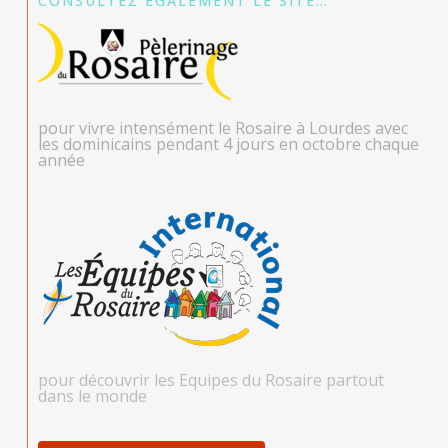
CONSULTEZ ÉGALEMENT LE SITE…
pour vivre intensément le Rosaire à Lourdes avec
les dominicains pendant 4 jours en octobre chaque
année
pour découvrir les Equipes du Rosaire partout
dans le monde