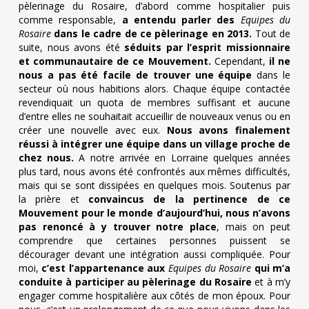
pèlerinage du Rosaire, d’abord comme hospitalier puis
comme responsable,
a entendu parler des
Equipes du
Rosaire
dans le cadre de ce pèlerinage en 2013.
Tout de
suite, nous avons été
séduits par l’esprit missionnaire
et communautaire de ce Mouvement.
Cependant,
il ne
nous a pas été facile de trouver une équipe
dans le
secteur où nous habitions alors. Chaque équipe contactée
revendiquait un quota de membres suffisant et aucune
d’entre elles ne souhaitait accueillir de nouveaux venus ou en
créer une nouvelle avec eux.
Nous avons finalement
réussi à intégrer une équipe dans un village proche de
chez nous.
A notre arrivée en Lorraine quelques années
plus tard, nous avons été confrontés aux mêmes difficultés,
mais qui se sont dissipées en quelques mois. Soutenus par
la prière et
convaincus de la pertinence de ce
Mouvement pour le monde d’aujourd’hui, nous n’avons
pas renoncé à y trouver notre place
, mais on peut
comprendre que certaines personnes puissent se
décourager devant une intégration aussi compliquée. Pour
moi,
c’est l’appartenance aux
Equipes du Rosaire
qui m’a
conduite à participer au pèlerinage du Rosaire
et à m’y
engager comme hospitalière aux côtés de mon époux. Pour