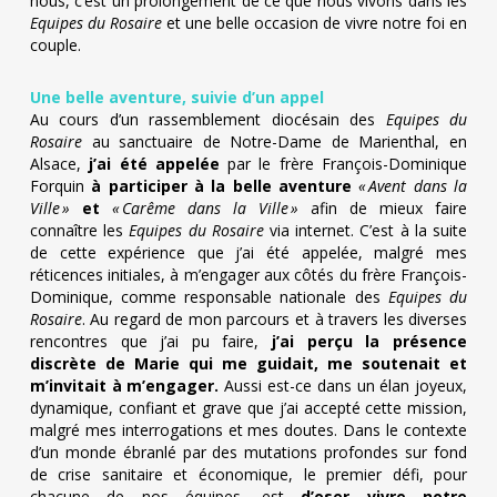
nous, c’est un prolongement de ce que nous vivons dans les
Equipes du Rosaire
et une belle occasion de vivre notre foi en
couple.
Une belle aventure, suivie d’un appel
Au cours d’un rassemblement diocésain des
Equipes du
Rosaire
au sanctuaire de Notre-Dame de Marienthal, en
Alsace,
j’ai été appelée
par le frère François-Dominique
Forquin
à participer à la belle aventure
« Avent dans la
Ville »
et
« Carême dans la Ville »
afin de mieux faire
connaître les
Equipes du Rosaire
via internet. C’est à la suite
de cette expérience que j’ai été appelée, malgré mes
réticences initiales, à m’engager aux côtés du frère François-
Dominique, comme responsable nationale des
Equipes du
Rosaire
. Au regard de mon parcours et à travers les diverses
rencontres que j’ai pu faire,
j’ai perçu la présence
discrète de Marie qui me guidait, me soutenait et
m’invitait à m’engager.
Aussi est-ce dans un élan joyeux,
dynamique, confiant et grave que j’ai accepté cette mission,
malgré mes interrogations et mes doutes. Dans le contexte
d’un monde ébranlé par des mutations profondes sur fond
de crise sanitaire et économique, le premier défi, pour
chacune de nos équipes, est
d’oser vivre notre