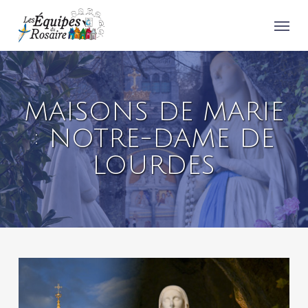
Skip
Menu
to
main
content
MAISONS DE MARIE
: NOTRE-DAME DE
LOURDES