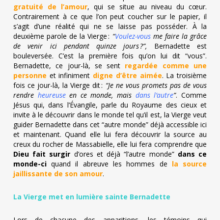
gratuité de l’amour
, qui se situe au niveau du cœur.
Contrairement à ce que l’on peut coucher sur le papier, il
s’agit d’une réalité qui ne se laisse pas posséder. À la
deuxième parole de la Vierge :
“
Voulez-vous
me faire la grâce
de venir ici pendant quinze jours ?”,
Bernadette est
bouleversée. C’est la première fois qu’on lui dit “vous”.
Bernadette, ce jour-là, se sent
regardée comme une
personne
et infiniment
digne d’être aimée
. La troisième
fois ce jour-là, la Vierge dit :
“Je ne vous promets pas de vous
rendre
heureuse
en ce monde, mais
dans l’autre
”
. Comme
Jésus qui, dans l’Évangile, parle du Royaume des cieux et
invite à le découvrir dans le monde tel qu’il est, la Vierge veut
guider Bernadette dans cet “autre monde” déjà accessible ici
et maintenant. Quand elle lui fera découvrir la source au
creux du rocher de Massabielle, elle lui fera comprendre que
Dieu fait surgir
d’ores et déjà “l’autre monde”
dans ce
monde-ci
quand il abreuve les hommes de
la source
jaillissante de son amour
.
La Vierge met en lumière sainte Bernadette
Lors de chacune des apparitions, les témoins qui