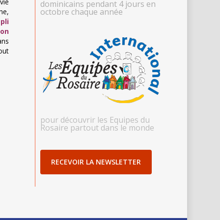
 vie
dominicains pendant 4 jours en
octobre chaque année
ne,
pli
 on
ans
out
pour découvrir les Equipes du
Rosaire partout dans le monde
RECEVOIR LA NEWSLETTER