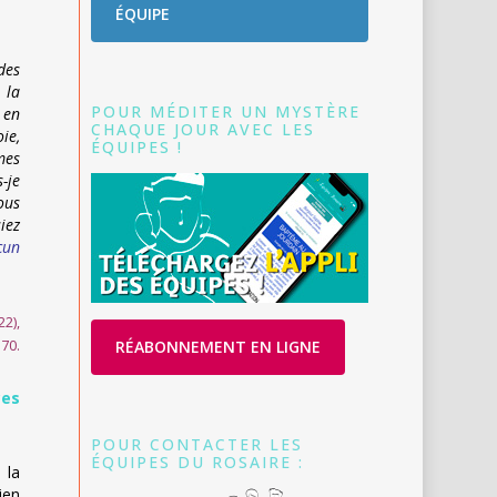
ÉQUIPE
des
 la
POUR MÉDITER UN MYSTÈRE
 en
CHAQUE JOUR AVEC LES
ie,
ÉQUIPES !
mes
-je
ous
iez
cun
22),
 70.
RÉABONNEMENT EN LIGNE
ces
POUR CONTACTER LES
ÉQUIPES DU ROSAIRE :
 la
ien