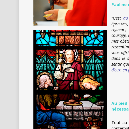
Pauline 
“C’est
au
épreuves
rigueur ;
courage, 
mes obsta
ressenti
vous offr
dans le s
sentir q
d’eux, en 
Au pied
nécessa
Tout au 
contempla