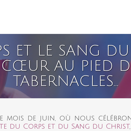
S ET LE SANG DU
CŒUR AU PIED D
TABERNACLES…
e mois de juin, où nous célébro
ête du Corps et du Sang du Christ
,