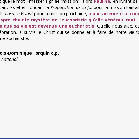
 que le mot « messe” signifie “mission”, alors
Pauline
, en livrant sa
 pauvres et en fondant la
Propagation de la foi
pour la mission lointai
 le
Rosaire Vivant
pour la mission prochaine,
a parfaitement accom
opre chair le mystère de l’eucharistie qu’elle vénérait tant :
re que sa vie est devenue une eucharistie
.
Qu’elle nous aide, d
ébration, à suivre le Christ qui se donne et à faire de notre vie t
une eucharistie.
çois-Dominique Forquin o.p.
 national