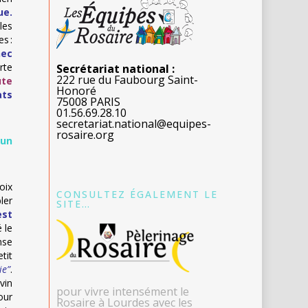
ue.
les
s :
hec
orte
Secrétariat national :
222 rue du Faubourg Saint-
ute
Honoré
ats
75008 PARIS
01.56.69.28.10
secretariat.national@equipes-
rosaire.org
cun
oix
CONSULTEZ ÉGALEMENT LE
ler
SITE…
est
 le
nse
tit
ie”
.
vin
pour vivre intensément le
our
Rosaire à Lourdes avec les