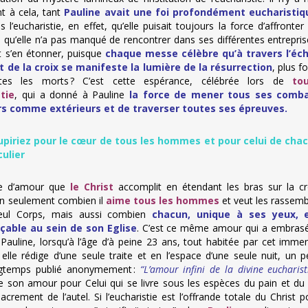
t à cela, tant
Pauline avait une foi profondément eucharistiq
s l’eucharistie, en effet, qu’elle puisait toujours la force d’affronter 
és qu’elle n’a pas manqué de rencontrer dans ses différentes entreprise
s’en étonner, puisque
chaque messe célèbre qu’à travers l’éc
 de la croix se manifeste la lumière de la résurrection
, plus f
tes les morts ? C’est cette espérance, célébrée lors de
to
tie
, qui a donné à Pauline
la force de mener tous ses comb
rs comme extérieurs et de traverser toutes ses épreuves.
piriez pour le cœur de tous les hommes et pour celui de cha
culier
de d’amour que
le Christ
accomplit en étendant les bras sur la cr
on seulement combien il
aime tous les hommes
et veut les rassemb
eul Corps, mais aussi combien
chacun, unique à ses yeux, 
çable au sein de son Eglise
. C’est ce même amour qui a embrasé
Pauline, lorsqu’à l’âge d’à peine 23 ans, tout habitée par cet imme
elle rédige d’une seule traite et en l’espace d’une seule nuit, un pe
ongtemps publié anonymement :
“L’amour infini de la divine eucharist
vre son amour pour Celui qui se livre sous les espèces du pain et du 
acrement de l’autel. Si l’eucharistie est l’offrande totale du Christ p