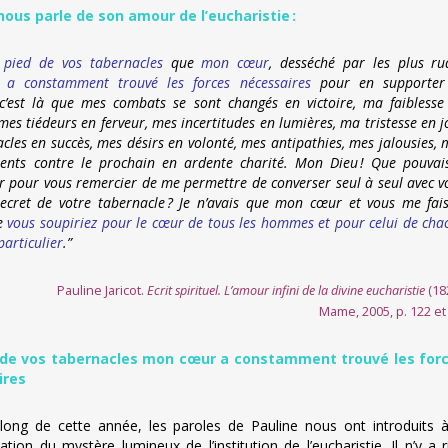
nous parle de son amour de l’eucharistie :
 pied de vos tabernacles
que
mon cœur
, desséché par les plus ru
,
a constamment trouvé les forces nécessaires
pour en supporter
 c’est là que mes combats se sont changés en victoire, ma faiblesse
mes tiédeurs en ferveur, mes incertitudes en lumières, ma tristesse en jo
cles en succès, mes désirs en volonté, mes antipathies, mes jalousies, 
ments contre le prochain en ardente charité. Mon Dieu ! Que pouvais
ir pour vous remercier de me permettre de converser seul à seul avec v
ecret de votre tabernacle ? Je n’avais que mon cœur et vous me fais
ue
vous soupiriez pour le cœur de tous les hommes et pour celui de cha
particulier
.”
Pauline Jaricot.
Ecrit spirituel. L’amour infini de la divine eucharistie
(18
Mame, 2005, p. 122 et
 de vos tabernacles mon cœur a constamment trouvé les for
ires
long de cette année, les paroles de Pauline nous ont introduits à
tion du mystère lumineux de l’institution de l’eucharistie. Il n’y a r