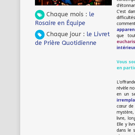
d’étonnan
C’est dan
Chaque mois :
le
difficult
Rosaire en Équipe
comment 
apparent
Chaque jour :
le Livret
que tou
eucharis
de Prière Quotidienne
intérieu
Vous sou
en parti
L’offran
révèle n
en un s
irrempla
cœur de 
mystère, 
livre, l
Elle y li
dans le s