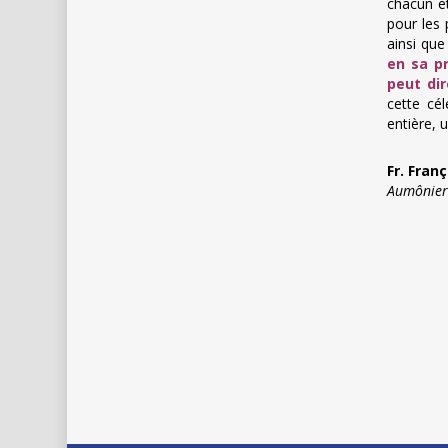
chacun et
pour les
ainsi que
en sa pr
peut di
cette cél
entière, 
Fr. Fran
Aumônier