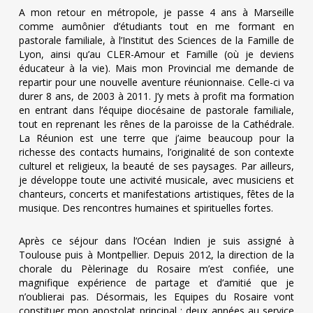
A mon retour en métropole, je passe 4 ans à Marseille
comme aumônier d’étudiants tout en me formant en
pastorale familiale, à l’Institut des Sciences de la Famille de
Lyon, ainsi qu’au CLER-Amour et Famille (où je deviens
éducateur à la vie). Mais mon Provincial me demande de
repartir pour une nouvelle aventure réunionnaise. Celle-ci va
durer 8 ans, de 2003 à 2011. J’y mets à profit ma formation
en entrant dans l’équipe diocésaine de pastorale familiale,
tout en reprenant les rênes de la paroisse de la Cathédrale.
La Réunion est une terre que j’aime beaucoup pour la
richesse des contacts humains, l’originalité de son contexte
culturel et religieux, la beauté de ses paysages. Par ailleurs,
je développe toute une activité musicale, avec musiciens et
chanteurs, concerts et manifestations artistiques, fêtes de la
musique. Des rencontres humaines et spirituelles fortes.
Après ce séjour dans l’Océan Indien je suis assigné à
Toulouse puis à Montpellier. Depuis 2012, la direction de la
chorale du Pèlerinage du Rosaire m’est confiée, une
magnifique expérience de partage et d’amitié que je
n’oublierai pas. Désormais, les Equipes du Rosaire vont
constituer mon apostolat principal : deux années au service