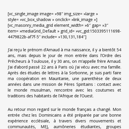
[vc_single_image image= »98″ img_size= »large »
style= »vc_box_shadow » onclick= »link_image »]
[vc_masonry_media_grid element_width= »6″ gap= »3″
item= »mediaGrid_Default » grid_id= »vc_gid:1503395111698-
4479822b-af7f-5″ include= »130,131,184″]
J’ai reçu le prénom d’Arnaud à ma naissance, il y a bientôt 54
ans, mais depuis le jour de mon entrée dans l’Ordre des
Prêcheurs à Toulouse, il y 30 ans, on m’appelle frère Arnaud.
J’ai d’abord passé 22 ans à Paris où j’ai vécu avec ma famille.
Après des études de lettres à la Sorbonne, je suis parti faire
ma coopération en Mauritanie, une parenthèse de deux
années dans une mission de Pères Spiritains : contact avec
le monde musulman, rencontre avec les coutumes et
traditions des habitants de l’Afrique de l’Ouest.
Au retour mon regard sur le monde français a changé. Mon
entrée chez les Dominicains a été préparée par une bonne
expérience ecclésiale, à travers divers mouvements et
communautés, MEJ, aumôneries étudiantes, groupes