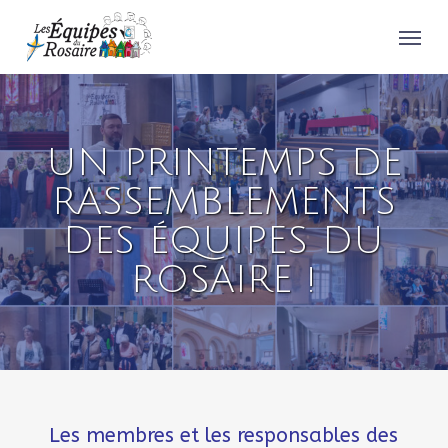
Skip
Menu
to
main
content
UN PRINTEMPS DE
RASSEMBLEMENTS
DES ÉQUIPES DU
ROSAIRE !
Les membres et les responsables des